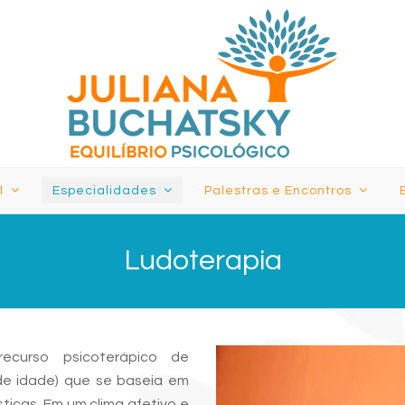
al
Especialidades
Palestras e Encontros
Ludoterapia
ecurso psicoterápico de
de idade) que se baseia em
sticas. Em um clima afetivo e