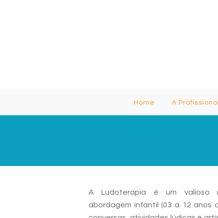
Home
A Profission
A Ludoterapia é um valioso r
abordagem infantil (03 a 12 anos 
conversas, atividades lúdicas e artí